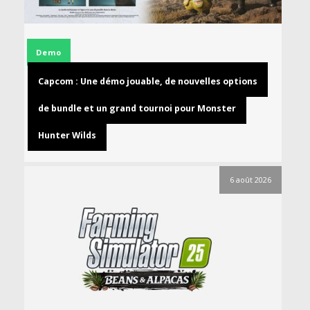
Demo
Capcom : Une démo jouable, de nouvelles options
de bundle et un grand tournoi pour Monster
Hunter Wilds
6 août 2026