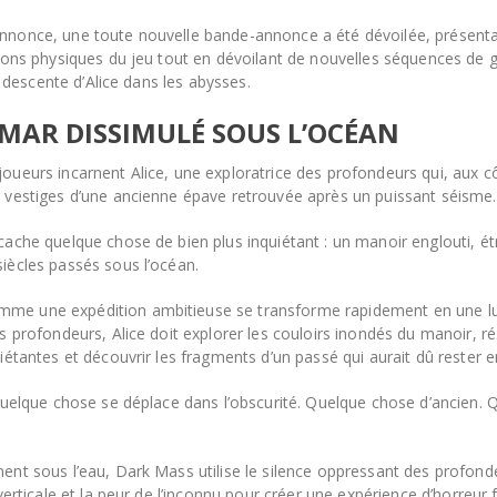
nnonce, une toute nouvelle bande-annonce a été dévoilée, présenta
tions physiques du jeu tout en dévoilant de nouvelles séquences de
te descente d’Alice dans les abysses.
MAR DISSIMULÉ SOUS L’OCÉAN
oueurs incarnent Alice, une exploratrice des profondeurs qui, aux c
 vestiges d’une ancienne épave retrouvée après un puissant séisme.
cache quelque chose de bien plus inquiétant : un manoir englouti, 
iècles passés sous l’océan.
e une expédition ambitieuse se transforme rapidement en une lu
es profondeurs, Alice doit explorer les couloirs inondés du manoir, 
iétantes et découvrir les fragments d’un passé qui aurait dû rester e
 Quelque chose se déplace dans l’obscurité. Quelque chose d’ancien.
nt sous l’eau, Dark Mass utilise le silence oppressant des profondeur
 verticale et la peur de l’inconnu pour créer une expérience d’horreur