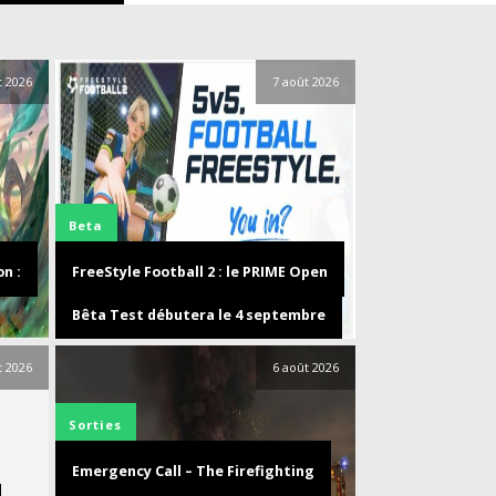
t 2026
7 août 2026
Beta
n :
FreeStyle Football 2 : le PRIME Open
Bêta Test débutera le 4 septembre
t 2026
6 août 2026
Sorties
Emergency Call – The Firefighting