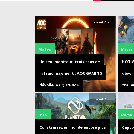
7 août 2026
Matos
Mises 
Un seul moniteur, trois taux de
HOT W
rafraîchissement : AOC GAMING
dévoi
dévoile le CQ32G4ZA
traile
6 août 2026
Info
Demo
Construisez un monde encore plus
Capco