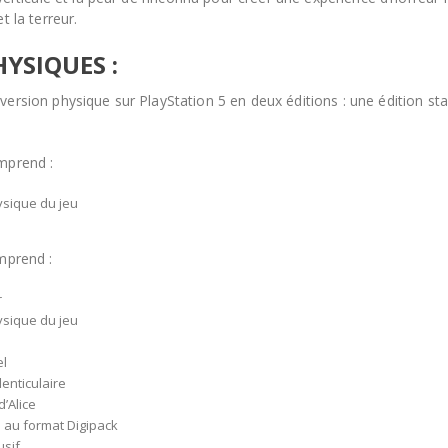
t la terreur.
HYSIQUES :
version physique sur PlayStation 5 en deux éditions : une édition st
mprend :
sique du jeu
omprend :
r
sique du jeu
el
lenticulaire
d’Alice
 au format Digipack
usif