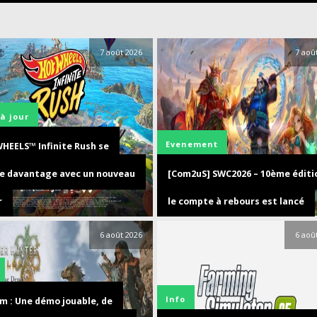
7 août 2026
7 aoû
à jour
Evenement
HEELS™ Infinite Rush se
le davantage avec un nouveau
[Com2uS] SWC2026 – 10ème éditio
r
le compte à rebours est lancé
6 août 2026
6 aoû
Info
m : Une démo jouable, de