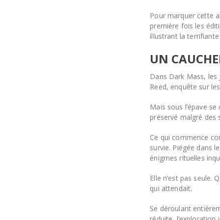
Pour marquer cette a
première fois les édi
illustrant la terrifian
UN CAUCHE
Dans Dark Mass, les j
Reed, enquête sur les
Mais sous l’épave se 
préservé malgré des s
Ce qui commence comm
survie. Piégée dans l
énigmes rituelles inqu
Elle n’est pas seule.
qui attendait.
Se déroulant entièreme
réduite, l’exploration