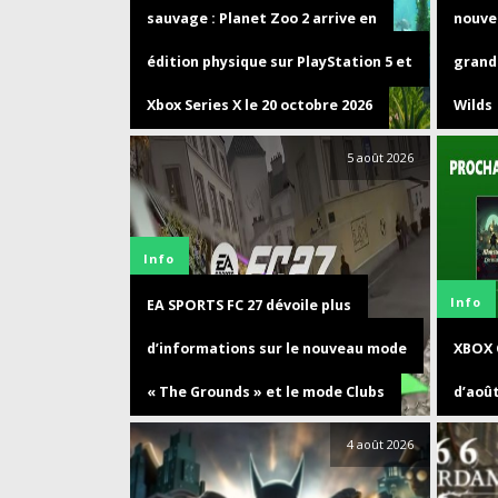
sauvage : Planet Zoo 2 arrive en
nouve
édition physique sur PlayStation 5 et
grand
Xbox Series X le 20 octobre 2026
Wilds
5 août 2026
Info
Info
EA SPORTS FC 27 dévoile plus
d’informations sur le nouveau mode
XBOX 
« The Grounds » et le mode Clubs
d’aoû
4 août 2026