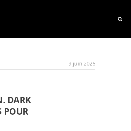
9 juin 2026
N. DARK
S POUR