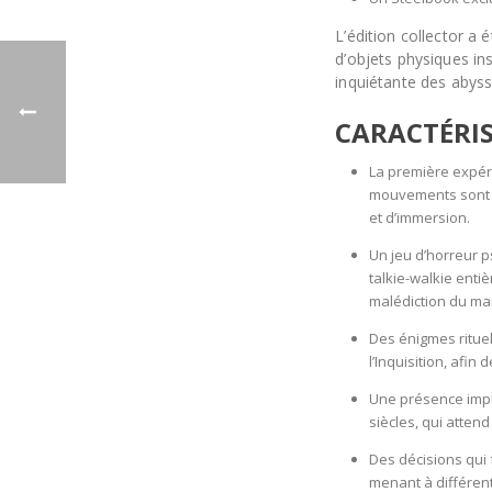
L’édition collector a 
d’objets physiques in
inquiétante des abyss
CARACTÉRIS
La première expér
mouvements sont a
et d’immersion.
Un jeu d’horreur 
talkie-walkie enti
malédiction du ma
Des énigmes rituel
l’Inquisition, afin
Une présence impl
siècles, qui attend
Des décisions qui 
menant à différent