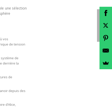
ble une sélection
osphère
où vos
nique de tension
n système de
e derrière la
tures de
manoir depuis des
re d’Alice,