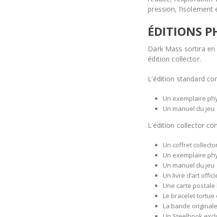
pression, l’isolement e
ÉDITIONS P
Dark Mass sortira en 
édition collector.
L’édition standard co
Un exemplaire phy
Un manuel du jeu
L’édition collector c
Un coffret collecto
Un exemplaire phy
Un manuel du jeu
Un livre d’art offici
Une carte postale 
Le bracelet tortue 
La bande originale
Un Steelbook excl