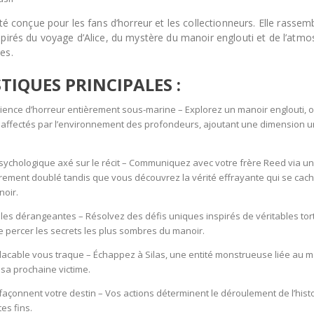
été conçue pour les fans d’horreur et les collectionneurs. Elle rassem
spirés du voyage d’Alice, du mystère du manoir englouti et de l’atm
es.
TIQUES PRINCIPALES :
ience d’horreur entièrement sous-marine – Explorez un manoir englouti, 
ffectés par l’environnement des profondeurs, ajoutant une dimension u
psychologique axé sur le récit – Communiquez avec votre frère Reed via u
èrement doublé tandis que vous découvrez la vérité effrayante qui se cach
noir.
les dérangeantes – Résolvez des défis uniques inspirés de véritables tor
 de percer les secrets les plus sombres du manoir.
acable vous traque – Échappez à Silas, une entité monstrueuse liée au 
 sa prochaine victime.
façonnent votre destin – Vos actions déterminent le déroulement de l’histoi
es fins.