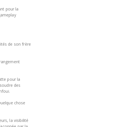
nt pour la
 gameplay
ôtés de son frère
étrangement
tte pour la
résoudre des
nfoui.
 Quelque chose
s, la visibilité
 façonnée par la