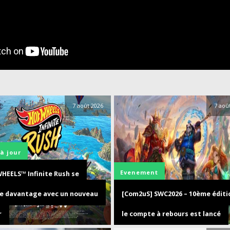
7 août 2026
7 aoû
à jour
Evenement
HEELS™ Infinite Rush se
le davantage avec un nouveau
[Com2uS] SWC2026 – 10ème éditio
r
le compte à rebours est lancé