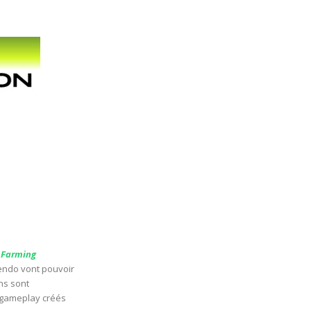
r
Farming
ntendo vont pouvoir
ons sont
e gameplay créés