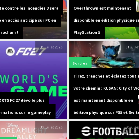
te contre les incendies 3 sera
Overthrown est maintenant
 en accès anticipé sur PC en
disponible en édition physique s
rochain !
PlayStation 5
31 juillet 2026
31 juill
Sorties
Tirez, tranchez et éclatez tout 
votre chemin : KUSAN: City of W
RTS FC 27 dévoile plus
est maintenant disponible en
ormations sur le gameplay
édition physique sur PS5 et Swit
30 juillet 2026
30 juill