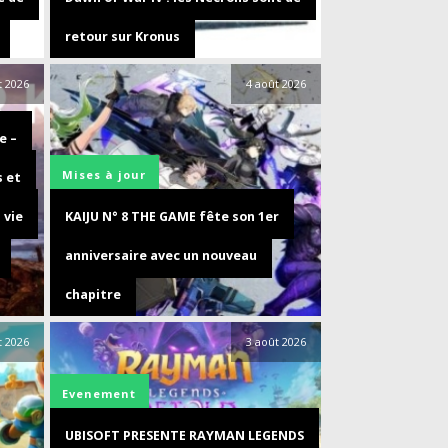
retour sur Kronus
t 2026
4 août 2026
e –
Mises à jour
s et
 vie
KAIJU N° 8 THE GAME fête son 1er
anniversaire avec un nouveau
chapitre
t 2026
3 août 2026
Evenement
UBISOFT PRESENTE RAYMAN LEGENDS