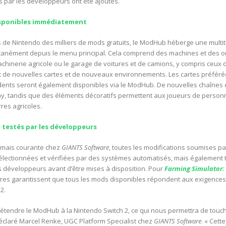
és par les développeurs ont été ajoutés.
disponibles immédiatement
rs de Nintendo des milliers de mods gratuits, le ModHub héberge une mult
tanément depuis le menu principal. Cela comprend des machines et des ou
achinerie agricole ou le garage de voitures et de camions, y compris ceu
t de nouvelles cartes et de nouveaux environnements. Les cartes préfér
ents seront également disponibles via le ModHub. De nouvelles chaînes 
ay, tandis que des éléments décoratifs permettent aux joueurs de person
rres agricoles.
, testés par les développeurs
rmais courante chez
GIANTS Software
, toutes les modifications soumises pa
lectionnées et vérifiées par des systèmes automatisés, mais également 
s développeurs avant d’être mises à disposition. Pour
Farming Simulator: 
res garantissent que tous les mods disponibles répondent aux exigence
2.
étendre le ModHub à la Nintendo Switch 2, ce qui nous permettra de touch
déclaré Marcel Renke, UGC Platform Specialist chez
GIANTS Software
. « Cett