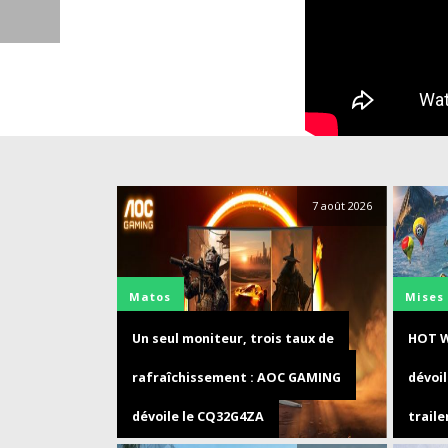
7 août 2026
Matos
Mises 
Un seul moniteur, trois taux de
HOT W
rafraîchissement : AOC GAMING
dévoi
dévoile le CQ32G4ZA
traile