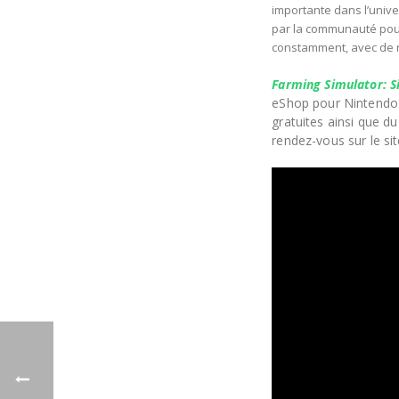
importante dans l’univ
par la communauté pour
constamment, avec de
Farming Simulator
: 
eShop pour Nintendo
gratuites ainsi que d
rendez-vous sur le sit