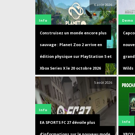
6 août 2026
Info
Demo
Construisez un monde encore plus
Capco
sauvage : Planet Zoo 2 arrive en
nouve
édition physique sur PlayStation 5 et
grand
Xbox Series X le 20 octobre 2026
Wilds
5 août 2026
Info
Info
EA SPORTS FC 27 dévoile plus
d’informations sur le nouveau mode
XBOX 