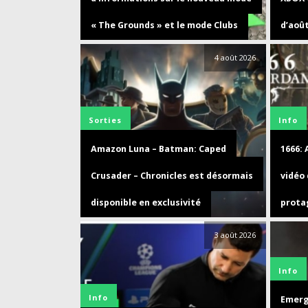
« The Grounds » et le mode Clubs
d’aoû
4 août 2026
Sorties
Info
Amazon Luna – Batman: Caped
1666:
Crusader – Chronicles est désormais
vidéo
disponible en exclusivité
prota
3 août 2026
Info
Info
Emerge