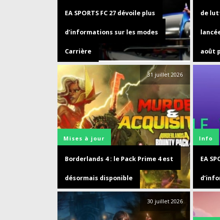
EA SPORTS FC 27 dévoile plus
de lut
d’informations sur les modes
lancée
Carrière
août p
31 juillet 2026
Mises à jour
Info
Borderlands 4 : le Pack Prime 4 est
EA SPO
désormais disponible
d’inf
30 juillet 2026