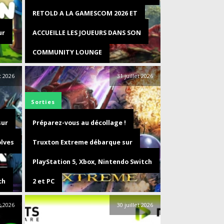
RETOLD A LA GAMESCOM 2026 ET
ur
ACCUEILLE LES JOUEURS DANS SON
COMMUNITY LOUNGE
et 2026
31 juillet 2026
Sorties
sur
Préparez-vous au décollage !
olves
Truxton Extreme débarque sur
PlayStation 5, Xbox, Nintendo Switch
ch
2 et PC
et 2026
30 juillet 2026