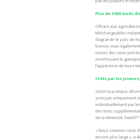
par les joueurs et test
Plus de 4 000 mods 
Offrant aux agriculteu
téléchargeables instan
d’agrandir le parc de m
licence, mais égalemen
issues des opus précéd
enrichissent le gamepl
l’apparence de leurs te
Créés par les joueurs
Selon la pratique déso
sont pas uniquement sé
individuellement par le
des tests supplémentai
de la Nintendo Switch™ 
« Nous sommes ravis d’
encore plus large », a 