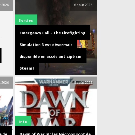
t 2026
6 août 2026
Sorties
Emergency Call – The Firefighting
Simulation 3 est désormais
disponible en accès anticipé sur
Steam !
t 2026
5 août 2026
Info
e de
Dawn of War IV : les Nécrons sont de