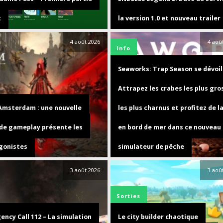
t
la version 1.0 et nouveau trailer
4 août 2026
4 aoû
Info
Seaworks: Trap Season se dévoil
Attrapez les crabes les plus gro
 Amsterdam : une nouvelle
les plus charnus et profitez de la
 de gameplay présente les
en bord de mer dans ce nouveau
gonistes
simulateur de pêche
3 août 2026
3 aoû
Sorties
ncy Call 112 – La simulation
Le city builder chaotique