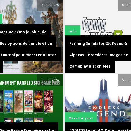
6 août 2026
6 aoû
Info
m : Une démo jouable, de
lles options de bundle et un
Farming Simulator 25: Beans &
 tournoi pour Monster Hunter
Alpacas – Premières images de
gameplay disponibles
5 août 2026
5 aoû
Mises à jour
Game Pass – Première partie
ENDLESS Legend 2: Date de sorti