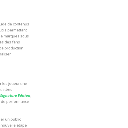
itude de contenus
tils permettant
x de marques sous
ées des fans
de production
naliser
r les joueurs ne
testées
Signature Edition
,
s de performance
er un public
e nouvelle étape