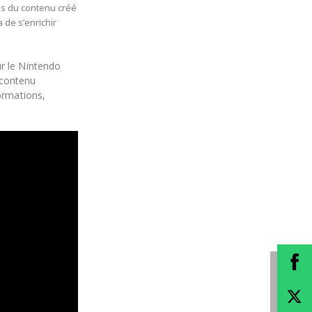
is du contenu créé
de s’enrichir
ur le Nintendo
 contenu
formations,