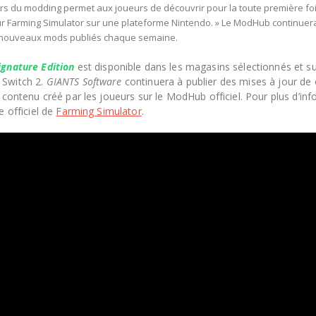
ers du modding permet aux joueurs de découvrir pour la toute première fo
 Farming Simulator sur une plateforme Nintendo. » Le ModHub continuera 
 nouveaux mods publiés chaque semaine.
Signature Edition
est disponible dans les magasins sélectionnés et s
 Switch 2.
GIANTS Software
continuera à publier des mises à jour de
u contenu créé par les joueurs sur le ModHub officiel. Pour plus d’in
e officiel de
Farming Simulator
.